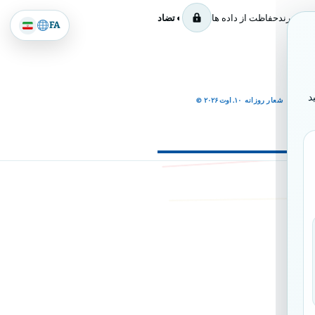
برند
حفاظت از داده ها
◐ تضاد
FA
د
شعار روزانه
۱۰. اوت ۲۰۲۶
©