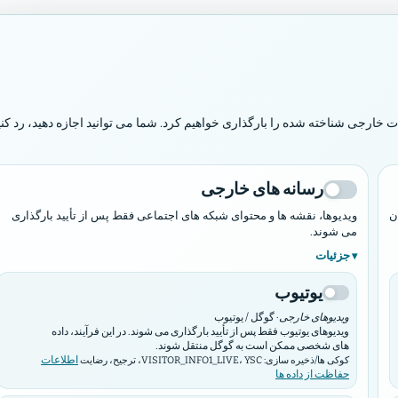
ا در آسمان بنا نهاده و پادشاهی اش بر همه چیز سلطه دارد.
مزمور ۱۰۳:۱۹
رجی شناخته شده را بارگذاری خواهیم کرد. شما می توانید اجازه دهید، رد کنی
ویدادها
شهرداری ها و کارگاه ها
بازار
همین حالا تماس بگیرید
رسانه های خارجی
ن
ویدیوها، نقشه ها و محتوای شبکه های اجتماعی فقط پس از تأیید بارگذاری
می شوند.
جزئیات
یوتیوب
ویدیوهای خارجی
· گوگل / یوتیوب
ویدیوهای یوتیوب فقط پس از تأیید بارگذاری می شوند. در این فرآیند، داده
های شخصی ممکن است به گوگل منتقل شوند.
اطلاعات
کوکی ها/ذخیره سازی: VISITOR_INFO1_LIVE، YSC، ترجیح، رضایت
حفاظت از داده ها