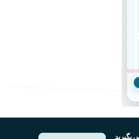
س بگیرید