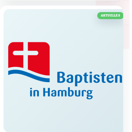
Externe Medien
Videos, Karten und Social-Media-Inhalte werden erst nach
AKTUELLES
Zustimmung geladen.
Details
YouTube
Externe Videos
· Google / YouTube
YouTube-Videos werden erst nach Zustimmung geladen. Dabei
können personenbezogene Daten an Google übertragen werden.
Cookies/Storage: VISITOR_INFO1_LIVE, YSC, PREF, CONSENT
Datenschutzinfos
Vimeo
Externe Videos
· Vimeo
Vimeo-Videos werden erst nach Zustimmung geladen. Dabei können
Daten an Vimeo übertragen werden.
Datenschutzinfos
Cookies/Storage: vuid, player
Externe Video-URL
Externes Video / Embed
· Externer Anbieter
Externe Videoquellen aus dem Baptisten Video Widget werden erst
nach Zustimmung geladen. Anbieter, Cookies und
Datenschutzinformationen hängen von der eingetragenen URL ab.