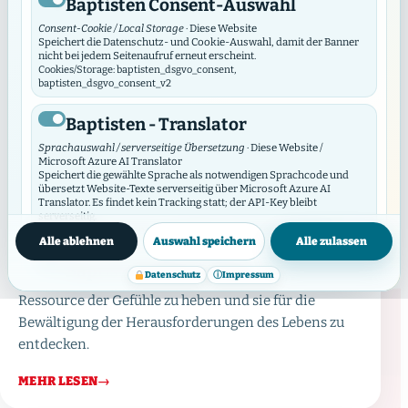
Baptisten Consent-Auswahl
Consent-Cookie / Local Storage
· Diese Website
Speichert die Datenschutz- und Cookie-Auswahl, damit der Banner
nicht bei jedem Seitenaufruf erneut erscheint.
Cookies/Storage: baptisten_dsgvo_consent,
baptisten_dsgvo_consent_v2
Baptisten - Translator
Sprachauswahl / serverseitige Übersetzung
· Diese Website /
April 24, 2025
·
Aktuelles
Microsoft Azure AI Translator
Jubiläumsjahr EFB-Hamburg
Speichert die gewählte Sprache als notwendigen Sprachcode und
übersetzt Website-Texte serverseitig über Microsoft Azure AI
Translator. Es findet kein Tracking statt; der API-Key bleibt
Die Beratungsstelle wird 30 Jahre jung. Zeit, um
serverseitig.
Datenschutzinfos
Cookies/Storage: prxenon_ai_translator_lang
einmal das ganze Spektrum menschlicher Gefühle
Alle ablehnen
Auswahl speichern
Alle zulassen
auszuloten. Unsere Arbeit in den Beratungen
Baptisten Video Widget
Datenschutz
ⓘ
Impressum
zeichnet unter anderem aus, gemeinsam die
Video-Consent / lokaler Speicher
· Diese Website
Ressource der Gefühle zu heben und sie für die
Das Video Widget verwaltet die Zustimmung für einzelne Videos und
Bewältigung der Herausforderungen des Lebens zu
Video-Anbieter. Es lädt externe Videos erst nach Zustimmung und
synchronisiert seine Auswahl mit diesem DSGVO/DSO-Modul.
entdecken.
Cookies/Storage: baptistenVideoConsent:v2:*, bvw_provider_*,
bvw_video_*
MEHR LESEN
→