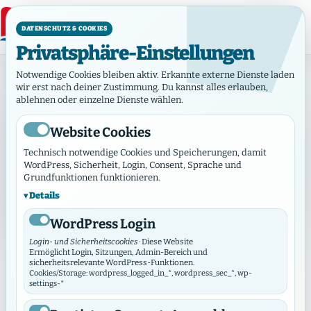
DATENSCHUTZ & COOKIES
Privatsphäre-Einstellungen
Startseite
Notwendige Cookies bleiben aktiv. Erkannte externe Dienste laden
wir erst nach deiner Zustimmung. Du kannst alles erlauben,
ablehnen oder einzelne Dienste wählen.
GEMEINDEHUB MARKTPLATZ
Marktplatz
Website Cookies
Technisch notwendige Cookies und Speicherungen, damit
Kompakte Übersicht für Angebote, Gesuche, Stellen,
WordPress, Sicherheit, Login, Consent, Sprache und
Wohnen und Mitfahrten aus Gemeinden und Werken.
Grundfunktionen funktionieren.
Details
1 aktueller Eintrag
Kontakt ohne öffentliche E-Mail
WordPress Login
Login- und Sicherheitscookies
· Diese Website
Ermöglicht Login, Sitzungen, Admin-Bereich und
sicherheitsrelevante WordPress-Funktionen.
Suche & Filter
⌄
Filter öffnen
Cookies/Storage: wordpress_logged_in_*, wordpress_sec_*, wp-
settings-*