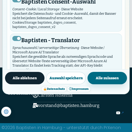
Baptisten Consent-Auswahl
Keine Einträge gefunden.
Consent-Cookie / Local Storage
· Diese Website
Speichert die Datenschutz- und Cookie-Auswahl, damit der Banner
nicht bei jedem Seitenaufruf erneut erscheint.
Cookies/Storage: baptisten_dsgvo_consent,
baptisten_dsgvo_consent_v2
Baptisten - Translator
Sprachauswahl / serverseitige Übersetzung
· Diese Website /
Microsoft Azure AI Translator
Speichert die gewählte Sprache als notwendigen Sprachcode und
übersetzt Website-Texte serverseitig über Microsoft Azure AI
Translator. Es findet kein Tracking statt; der API-Key bleibt
serverseitig.
Hamburger Verband Evangelisch-Freikirchlicher Gemeinden und
Datenschutzinfos
Cookies/Storage: prxenon_ai_translator_lang
Einrichtungen Baptisten in Hamburg K.d.ö.R.
Alle ablehnen
Auswahl speichern
Alle zulassen
Hamburger Verband
Baptisten Video Widget
Datenschutz
ⓘ
Impressum
Kontakt
Carsten Hokema
Video-Consent / lokaler Speicher
· Diese Website
Das Video Widget verwaltet die Zustimmung für einzelne Videos und
Video-Anbieter. Es lädt externe Videos erst nach Zustimmung und
vorstand@baptisten.hamburg
synchronisiert seine Auswahl mit diesem DSGVO/DSO-Modul.
Cookies/Storage: baptistenVideoConsent:v2:*, bvw_provider_*,
bvw_video_*
©2026 Baptisten in Hamburg - unterstützt durch PrXenon