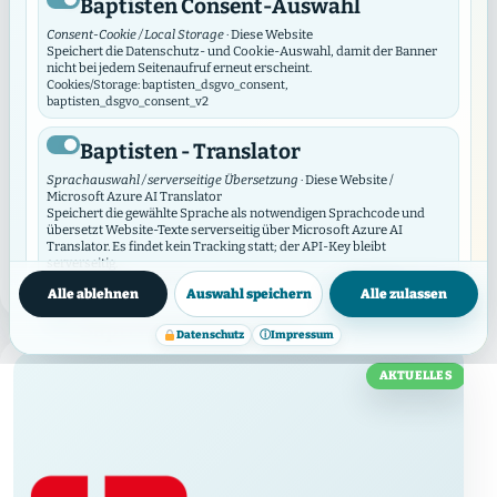
Baptisten Consent-Auswahl
Frischer Auftritt für die Baptisten
Consent-Cookie / Local Storage
· Diese Website
Speichert die Datenschutz- und Cookie-Auswahl, damit der Banner
in Hamburg
nicht bei jedem Seitenaufruf erneut erscheint.
Cookies/Storage: baptisten_dsgvo_consent,
baptisten_dsgvo_consent_v2
Relaunch von baptisten.hamburg Frischer Auftritt,
klarere Struktur, bessere Orientierung: Die
Baptisten - Translator
Website baptisten.hamburg ist im neuen Look online.
Sprachauswahl / serverseitige Übersetzung
· Diese Website /
Mit dem Relaunch wird sichtbarer, was die Baptisten
Microsoft Azure AI Translator
in Hamburg verbindet: Gemeinden, Werke,
Speichert die gewählte Sprache als notwendigen Sprachcode und
übersetzt Website-Texte serverseitig über Microsoft Azure AI
Veranstaltungen, Kontakte …
Translator. Es findet kein Tracking statt; der API-Key bleibt
serverseitig.
Datenschutzinfos
Cookies/Storage: prxenon_ai_translator_lang
MEHR LESEN
→
Alle ablehnen
Auswahl speichern
Alle zulassen
Baptisten Video Widget
Datenschutz
ⓘ
Impressum
Video-Consent / lokaler Speicher
· Diese Website
Das Video Widget verwaltet die Zustimmung für einzelne Videos und
AKTUELLES
Video-Anbieter. Es lädt externe Videos erst nach Zustimmung und
synchronisiert seine Auswahl mit diesem DSGVO/DSO-Modul.
Cookies/Storage: baptistenVideoConsent:v2:*, bvw_provider_*,
bvw_video_*