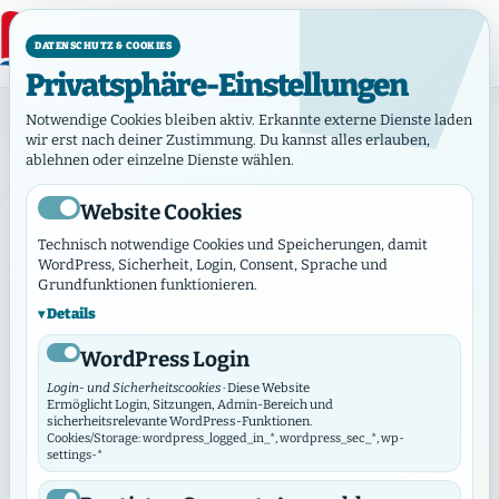
DATENSCHUTZ & COOKIES
Privatsphäre-Einstellungen
Kategorie: Information
Notwendige Cookies bleiben aktiv. Erkannte externe Dienste laden
Kategorie:
Information
wir erst nach deiner Zustimmung. Du kannst alles erlauben,
ablehnen oder einzelne Dienste wählen.
Website Cookies
INFORMATION
Technisch notwendige Cookies und Speicherungen, damit
WordPress, Sicherheit, Login, Consent, Sprache und
Grundfunktionen funktionieren.
Details
WordPress Login
Login- und Sicherheitscookies
· Diese Website
Ermöglicht Login, Sitzungen, Admin-Bereich und
sicherheitsrelevante WordPress-Funktionen.
Cookies/Storage: wordpress_logged_in_*, wordpress_sec_*, wp-
settings-*
Juni 16, 2026
·
Information