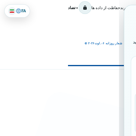
برند
حفاظت از داده ها
◐ تضاد
FA
د
شعار روزانه
۰۶. اوت ۲۰۲۶
©