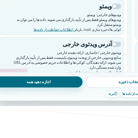
ویمئو
ویدیوهای خارجی
· ویمئو
ویدیوهای ویمئو فقط پس از تأیید بارگذاری می شوند. داده ها را می توان به
ویمئو منتقل کرد.
اطلاعات حفاظت از داده ها
کوکی ها/ذخیره سازی: vuid، بازیکن
آدرس ویدئوی خارجی
ویدئوی خارجی / جاسازی
· ارائه دهنده خارجی
منابع ویدیویی خارجی از ویجت ویدیوی باپتیست فقط پس از تأیید بارگذاری
می شوند. ارائه دهندگان، کوکی ها و اطلاعات حریم خصوصی به آدرس URL
وارد شده بستگی دارد.
کوکی ها/ذخیره سازی: بسته به ارائه دهنده
تخاب ذخیره
اجازه دهید همه
اوپن استریت مپ
از داده ها
ⓘ
برند
سرویس نقشه
· OpenStreetMap / ارائه دهنده کاشی
نقشه های OpenStreetMap یا سرورهای کاشی خارجی فقط پس از تأیید
بارگذاری می شوند.
اطلاعات حفاظت از داده ها
کوکی ها/ذخیره سازی: بسته به ارائه دهنده
فیسبوک
جاسازی شبکه های اجتماعی
· متا