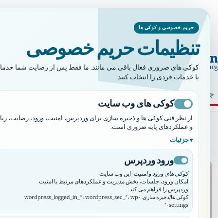
حریم خصوصی و کوکی ها
تنظیمات حریم خصوصی
شما آنچه در شرق
کوکی های ضروری فعال باقی می مانند. ما فقط پس از رضایت شما خدمات خا
یا خدمات فردی را انتخاب کنید.
⌕
خانه
ما که هستیم
اخبار
ر
کوکی های وب سایت
ماه:
آوریل ۲۰۲۵
از نظر فنی کوکی ها و ذخیره سازی برای وردپرس، امنیت، ورود، رضایت، زبا
و عملکردهای پایه ضروری است.
جزئیات
ورود وردپرس
اخبار
کوکی های ورود و امنیت
· این وب سایت
امکان ورود، جلسات، بخش مدیریت و عملکردهای مرتبط با امنیت
وردپرس را فراهم می کند.
کوکی ها/ذخیره سازی: wordpress_logged_in_*، wordpress_sec_*، wp-
settings-*