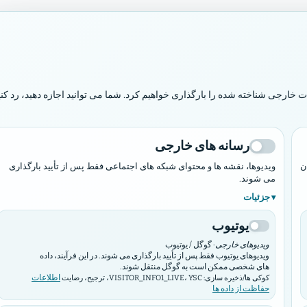
 و غرب زندگی می کند را خوشحال می کنید.
مزمور ۶۵:۹
رجی شناخته شده را بارگذاری خواهیم کرد. شما می توانید اجازه دهید، رد کنی
ویدادها
شهرداری ها و کارگاه ها
بازار
همین حالا تماس بگیرید
رسانه های خارجی
ن
ویدیوها، نقشه ها و محتوای شبکه های اجتماعی فقط پس از تأیید بارگذاری
می شوند.
جزئیات
یوتیوب
ویدیوهای خارجی
· گوگل / یوتیوب
ویدیوهای یوتیوب فقط پس از تأیید بارگذاری می شوند. در این فرآیند، داده
های شخصی ممکن است به گوگل منتقل شوند.
اطلاعات
کوکی ها/ذخیره سازی: VISITOR_INFO1_LIVE، YSC، ترجیح، رضایت
حفاظت از داده ها