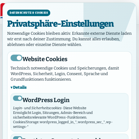
DATENSCHUTZ & COOKIES
Privatsphäre-Einstellungen
Tag: 24. Oktober 2023
Notwendige Cookies bleiben aktiv. Erkannte externe Dienste laden
Tag:
24. Oktober 2023
wir erst nach deiner Zustimmung. Du kannst alles erlauben,
ablehnen oder einzelne Dienste wählen.
Website Cookies
AKTUELLES
Technisch notwendige Cookies und Speicherungen, damit
WordPress, Sicherheit, Login, Consent, Sprache und
Grundfunktionen funktionieren.
Details
WordPress Login
Login- und Sicherheitscookies
· Diese Website
Ermöglicht Login, Sitzungen, Admin-Bereich und
sicherheitsrelevante WordPress-Funktionen.
Cookies/Storage: wordpress_logged_in_*, wordpress_sec_*, wp-
settings-*