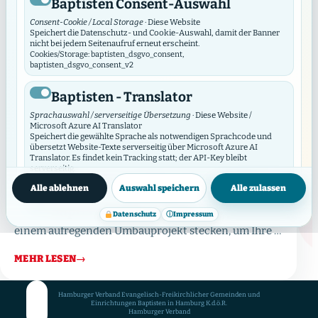
Baptisten Consent-Auswahl
Consent-Cookie / Local Storage
· Diese Website
Speichert die Datenschutz- und Cookie-Auswahl, damit der Banner
nicht bei jedem Seitenaufruf erneut erscheint.
Cookies/Storage: baptisten_dsgvo_consent,
baptisten_dsgvo_consent_v2
Baptisten - Translator
Sprachauswahl / serverseitige Übersetzung
· Diese Website /
Microsoft Azure AI Translator
Oktober 24, 2023
·
Aktuelles
,
Information
Speichert die gewählte Sprache als notwendigen Sprachcode und
Unsere Website im Umbau
übersetzt Website-Texte serverseitig über Microsoft Azure AI
Translator. Es findet kein Tracking statt; der API-Key bleibt
serverseitig.
Willkommen auf der neuen und verbesserten
Datenschutzinfos
Cookies/Storage: prxenon_ai_translator_lang
Alle ablehnen
Auswahl speichern
Alle zulassen
Website des Hamburger Verbands! Wir freuen uns,
Baptisten Video Widget
Ihnen mitteilen zu können, dass wir gerade mitten in
Datenschutz
ⓘ
Impressum
einem aufregenden Umbauprojekt stecken, um Ihre …
Video-Consent / lokaler Speicher
· Diese Website
Das Video Widget verwaltet die Zustimmung für einzelne Videos und
Video-Anbieter. Es lädt externe Videos erst nach Zustimmung und
MEHR LESEN
→
synchronisiert seine Auswahl mit diesem DSGVO/DSO-Modul.
Cookies/Storage: baptistenVideoConsent:v2:*, bvw_provider_*,
bvw_video_*
Hamburger Verband Evangelisch-Freikirchlicher Gemeinden und
Einrichtungen Baptisten in Hamburg K.d.ö.R.
Hamburger Verband