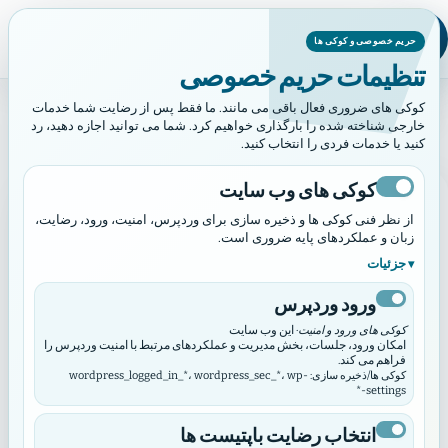
حریم خصوصی و کوکی ها
تنظیمات حریم خصوصی
برچسب:گزارش
کوکی های ضروری فعال باقی می مانند. ما فقط پس از رضایت شما خدمات
برچسب:
گزارش
خارجی شناخته شده را بارگذاری خواهیم کرد. شما می توانید اجازه دهید، رد
کنید یا خدمات فردی را انتخاب کنید.
کوکی های وب سایت
گزارش
از نظر فنی کوکی ها و ذخیره سازی برای وردپرس، امنیت، ورود، رضایت،
زبان و عملکردهای پایه ضروری است.
جزئیات
ورود وردپرس
کوکی های ورود و امنیت
· این وب سایت
امکان ورود، جلسات، بخش مدیریت و عملکردهای مرتبط با امنیت وردپرس را
فراهم می کند.
کوکی ها/ذخیره سازی: wordpress_logged_in_*، wordpress_sec_*، wp-
settings-*
انتخاب رضایت باپتیست ها