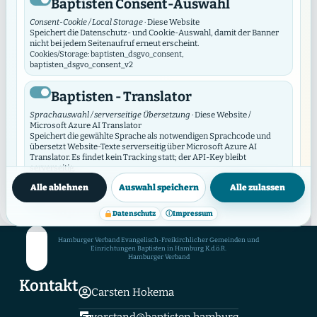
Baptisten Consent-Auswahl
Consent-Cookie / Local Storage
· Diese Website
Speichert die Datenschutz- und Cookie-Auswahl, damit der Banner
nicht bei jedem Seitenaufruf erneut erscheint.
Cookies/Storage: baptisten_dsgvo_consent,
November 13, 2023
·
Bericht
baptisten_dsgvo_consent_v2
Reformationsgottesdienst 2023
Baptisten - Translator
Am 31. Oktober 2023 folgten das Vokal –
Sprachauswahl / serverseitige Übersetzung
· Diese Website /
Doppelquartett der EFG Hamburg Schnelsen unter
Microsoft Azure AI Translator
Speichert die gewählte Sprache als notwendigen Sprachcode und
der Leitung von Joachim Duske, Sänger im NDR
übersetzt Website-Texte serverseitig über Microsoft Azure AI
Translator. Es findet kein Tracking statt; der API-Key bleibt
Vokalensemble und sein Orgel- und Klavierbegleiter,
serverseitig.
…
Datenschutzinfos
Cookies/Storage: prxenon_ai_translator_lang
Alle ablehnen
Auswahl speichern
Alle zulassen
MEHR LESEN
→
Baptisten Video Widget
Datenschutz
ⓘ
Impressum
Video-Consent / lokaler Speicher
· Diese Website
Das Video Widget verwaltet die Zustimmung für einzelne Videos und
Hamburger Verband Evangelisch-Freikirchlicher Gemeinden und
Video-Anbieter. Es lädt externe Videos erst nach Zustimmung und
Einrichtungen Baptisten in Hamburg K.d.ö.R.
Hamburger Verband
synchronisiert seine Auswahl mit diesem DSGVO/DSO-Modul.
Cookies/Storage: baptistenVideoConsent:v2:*, bvw_provider_*,
Kontakt
bvw_video_*
Carsten Hokema