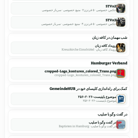
5TVn2
عکس: خصوصی · ۵ فرنزن۲ · منبع: خصوصی · سرباز خصوصی
5TVn3
عکس: خصوصی · ۵ فرنزن ۳ · منبع: خصوصی · سرباز خصوصی
شب مهمان در کافه زبان
رویداد کافه زبان
رویداد کافه زبان · Kreuzkirche Eimsbüttel
Hamburger Verband
cropped-Logo_konturen_colored_Trans.png
cropped-Logo_konturen_colored_Trans.png
کمک برای راه اندازی کلیسای خود در GemeindeHUB
موضوع باپتیست-۲۰۲۶-۲۵۶
موضوع باپتیست-۲۰۲۶-۲۵۶
در گفت وگو با صلیب
در گفت وگو با صلیب
در گفت وگو با صلیب · Baptisten in Hamburg