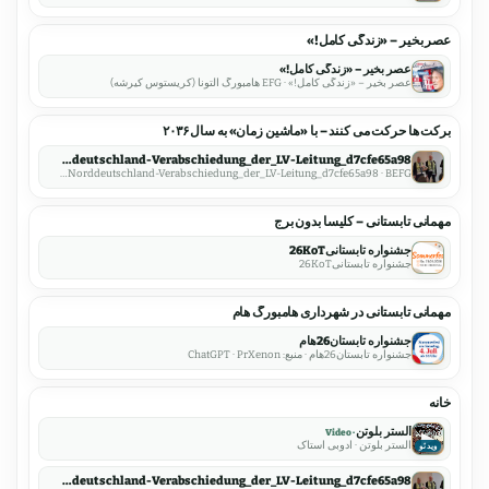
عصر بخیر – «زندگی کامل!»
عصر بخیر – «زندگی کامل!»
عصر بخیر – «زندگی کامل!» · EFG هامبورگ آلتونا (کریستوس کیرشه)
برکت ها حرکت می کنند – با «ماشین زمان» به سال ۲۰۳۶
csm_03_LV_Norddeutschland-Verabschiedung_der_LV-Leitung_d7cfe65a98
csm_03_LV_Norddeutschland-Verabschiedung_der_LV-Leitung_d7cfe65a98 · BEFG
مهمانی تابستانی – کلیسا بدون برج
جشنواره تابستانی26KoT
جشنواره تابستانی26KoT
مهمانی تابستانی در شهرداری هامبورگ هام
جشنواره تابستان26هام
جشنواره تابستان26هام · منبع: ChatGPT · PrXenon
خانه
آلستر بلوتن
▶
آلستر بلوتن · ادوبی استاک
ویدئو
csm_03_LV_Norddeutschland-Verabschiedung_der_LV-Leitung_d7cfe65a98