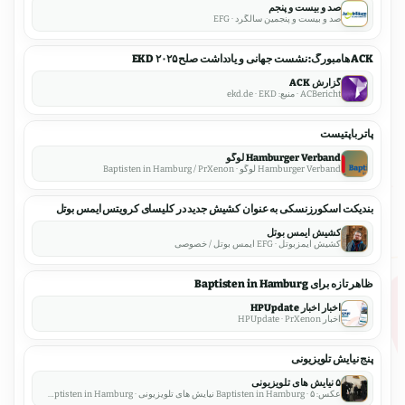
صد و بیست و پنجم
صد و بیست و پنجمین سالگرد · EFG
ACK هامبورگ: نشست جهانی و یادداشت صلح EKD ۲۰۲۵
گزارش ACK
ACBericht · منبع: ekd.de · EKD
پاتر باپتیست
Hamburger Verband لوگو
Hamburger Verband لوگو · Baptisten in Hamburg / PrXenon
بندیکت اسکورزنسکی به عنوان کشیش جدید در کلیسای کرویتس آیمس بوتل
کشیش ایمس بوتل
کشیش ایمزبوتل · EFG ایمس بوتل / خصوصی
ظاهر تازه برای Baptisten in Hamburg
اخبار اخبار HPUpdate
اخبار HPUpdate · PrXenon
پنج نیایش تلویزیونی
۵ نیایش های تلویزیونی
عکس: Baptisten in Hamburg · ۵ نیایش های تلویزیونی · Baptisten in Hamburg