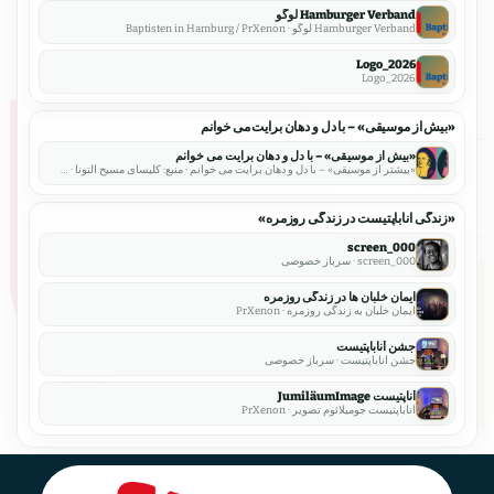
Hamburger Verband لوگو
Hamburger Verband لوگو · Baptisten in Hamburg / PrXenon
Logo_2026
Logo_2026
«بیش از موسیقی» – با دل و دهان برایت می خوانم
«بیش از موسیقی» – با دل و دهان برایت می خوانم
«بیشتر از موسیقی» – با دل و دهان برایت می خوانم · منبع: کلیسای مسیح آلتونا · EFG هامبورگ آلتونا (کریستوس کیرشه)
«زندگی آناباپتیست در زندگی روزمره»
000_screen
000_screen · سرباز خصوصی
ایمان خلبان ها در زندگی روزمره
ایمان خلبان به زندگی روزمره · PrXenon
جشن آناباپتیست
جشن آناباپتیست · سرباز خصوصی
آناپتیست JumiläumImage
آناباپتیست جومیلائوم تصویر · PrXenon