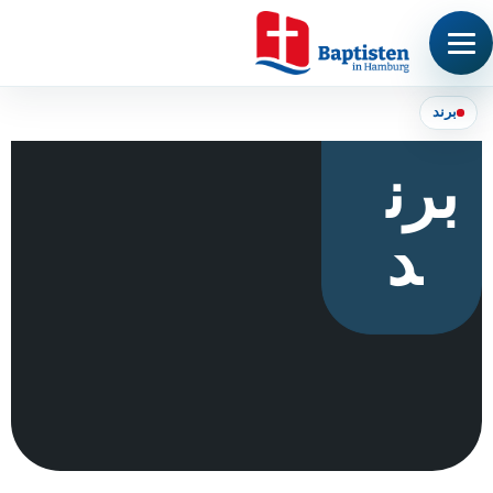
برند
برن
د