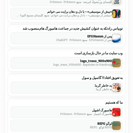
کلیسای ورتشوله کیرشه · منبع: PrXenon · PrXenon
«بیش از موسیقی» – با دل و دهان برایت می خوانم
«بیشتر از موسیقی» – با دل و دهان برایت می خوانم · منبع: کلیسای مسیح آلتونا · EFG هامبورگ آلتونا (کریستوس کیرشه)
توبیاس رادتکه به عنوان کشیش جدید در جماعت هامبورگ هام منصوب شد
پس از EFGHamm
پس از EFGHamm · منبع: ChatGPT · PrXenon
وب سایت ما در حال بازسازی است
logo_trans_900x900
logo_trans_900x900 · Baptisten in Hamburg
به تعویق افتاد!! گاسپل و سول
به خاطر گرما
به خاطر گرما
ما که هستیم
هامبورگ اشپیل
هامبورگ اشپیل · منبع: PrXenon · PrXenon
لوگو BEFG
BEFG لوگو · BEFG