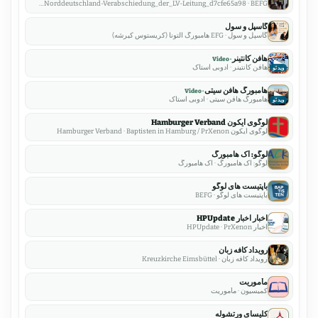
csm_03_LV_Norddeutschland-Verabschiedung_der_LV-Leitung_d7cfe65a98 · BEFG
گاسپل و سول
گاسپل و سول · EFG هامبورگ آلتونا (کریستوس کیرشه)
هافن کانتینر
▶
هافن کانتینر · ادوبی استاک
ویدئو
هامبورگ هافن سیتی
▶
هامبورگ هافن سیتی · ادوبی استاک
ویدئو
لوگوی آیکون Hamburger Verband
لوگوی آیکون Hamburger Verband · Baptisten in Hamburg / PrXenon
لوگو: آک هامبورگ
لوگو: آک هامبورگ · آک هامبورگ
باپتیست های لوگو
باپتیست های لوگو · BEFG
اخبار اخبار HPUpdate
اخبار HPUpdate · PrXenon
رویداد کافه زبان
رویداد کافه زبان · Kreuzkirche Eimsbüttel
مأموریت
کمیسیون · مأموریت
کلیسای ورتشوله