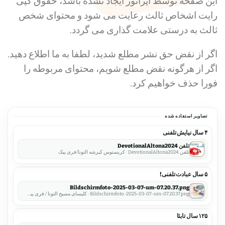
این صفحه توسط اپراتور ایجاد نشده باشد، حقوق کپی
رایت اشخاص ثالث رعایت می شود و محتوای شخص
ثالث به درستی علامت گذاری می گردد.
اگر از نقض حق نشر مطلع شدید، لطفا به ما اطلاع دهید.
اگر از هرگونه نقض مطلع شویم، محتوای مربوطه را
فورا حذف خواهیم کرد.
تصاویر استفاده شده
۴ سال نیایش تلفنی
تلفن DevotionalAltona2024
تلفن DevotionalAltona2024 · کریستوس کیرشه آلتونا/فری پیک
۵ سال عبادت تلفنی!
Bildschirmfoto-2025-03-07-um-07.20.37.png
Bildschirmfoto-2025-03-07-um-07.20.37.png · کلیسای مسیح آلتونا / فری پیک
۱۲۵ سال تابئا