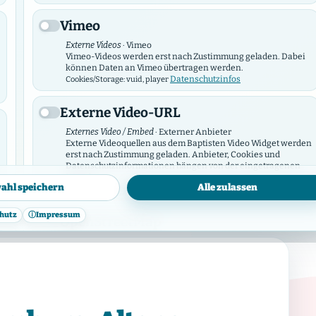
EFG Hambu
Vimeo
›
(Christusk
Externe Videos
· Vimeo
Vimeo-Videos werden erst nach Zustimmung geladen. Dabei
können Daten an Vimeo übertragen werden.
Datenschutzinfos
Cookies/Storage: vuid, player
...im Herzen Hamburgs im sch
Externe Video-URL
Externes Video / Embed
· Externer Anbieter
Externe Videoquellen aus dem Baptisten Video Widget werden
Webseite öffnen
Kontakt a
erst nach Zustimmung geladen. Anbieter, Cookies und
Datenschutzinformationen hängen von der eingetragenen
URL ab.
ahl speichern
Alle zulassen
Cookies/Storage: anbieterabhängig
hutz
ⓘ
Impressum
OpenStreetMap
Kartendienst
· OpenStreetMap / Tile-Anbieter
OpenStreetMap-Karten oder externe Tile-Server werden erst
nach Zustimmung geladen.
Datenschutzinfos
Cookies/Storage: anbieterabhängig
Facebook