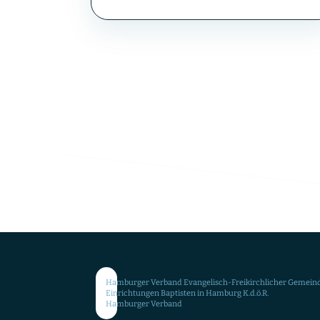
Weiter
OFFIZIELLE BEZEICHNUNG
Ev.-Freikirchliche Gemeinde Hambur
Hamburger Verband Evangelisch-Freikirchlicher Gemein
Einrichtungen Baptisten in Hamburg K.d.ö.R.
Hamburger Verband