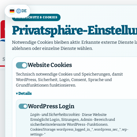
DE
DATENSCHUTZ & COOKIES
Privatsphäre-Einstell
Jauchz
Notwendige Cookies bleiben aktiv. Erkannte externe Dienste l
ablehnen oder einzelne Dienste wählen.
⌕
Startseite
Wer wir sind
Website Cookies
Willkommen
Technisch notwendige Cookies und Speicherungen, damit
WordPress, Sicherheit, Login, Consent, Sprache und
Grundfunktionen funktionieren.
Details
WordPress Login
Login- und Sicherheitscookies
· Diese Website
Ermöglicht Login, Sitzungen, Admin-Bereich und
sicherheitsrelevante WordPress-Funktionen.
Cookies/Storage: wordpress_logged_in_*, wordpress_sec_*, wp-
settings-*