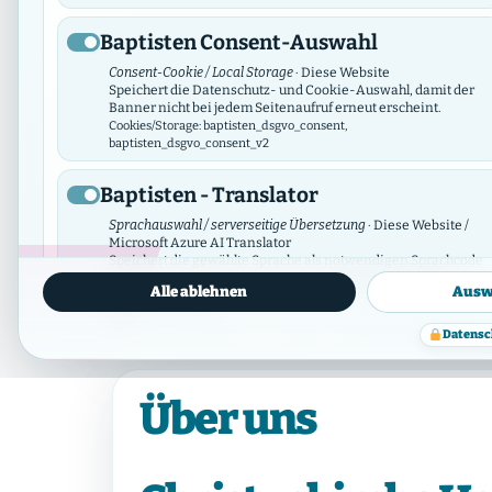
Baptisten Consent-Auswahl
‹
Consent-Cookie / Local Storage
· Diese Website
Speichert die Datenschutz- und Cookie-Auswahl, damit der
Banner nicht bei jedem Seitenaufruf erneut erscheint.
Cookies/Storage: baptisten_dsgvo_consent,
baptisten_dsgvo_consent_v2
Baptisten - Translator
Sprachauswahl / serverseitige Übersetzung
· Diese Website /
Microsoft Azure AI Translator
Speichert die gewählte Sprache als notwendigen Sprachcode
und übersetzt Website-Texte serverseitig über Microsoft
Alle ablehnen
Ausw
Azure AI Translator. Es findet kein Tracking statt; der API-Key
bleibt serverseitig.
Datenschutzinfos
Cookies/Storage: prxenon_ai_translator_lang
Datensc
Baptisten Video Widget
Über uns
Video-Consent / lokaler Speicher
· Diese Website
Das Video Widget verwaltet die Zustimmung für einzelne
Videos und Video-Anbieter. Es lädt externe Videos erst nach
Zustimmung und synchronisiert seine Auswahl mit diesem
DSGVO/DSO-Modul.