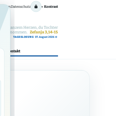
ressum
Datenschutz
◐ Kontrast
ch von ganzem Herzen, du Tochter
e weggenommen.
Zefanja 3,14-15
TAGESLOSUNG
07. August 2026
©
z
Kontakt