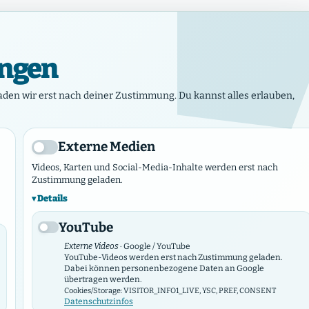
Imp
ungen
e, du Tochter Zion! Frohlocke, Israel! Freue dich und sei fröhli
Jerusalem! Denn der HERR hat deine Straf
aden wir erst nach deiner Zustimmung. Du kannst alles erlauben,
Aktuelles
Veranstaltungen
Gemeinden & Werke
Marktplat
Externe Medien
Videos, Karten und Social-Media-Inhalte werden erst nach
Zustimmung geladen.
Details
YouTube
Externe Videos
· Google / YouTube
YouTube-Videos werden erst nach Zustimmung geladen.
Dabei können personenbezogene Daten an Google
übertragen werden.
Cookies/Storage: VISITOR_INFO1_LIVE, YSC, PREF, CONSENT
Datenschutzinfos
GEMEINDEPROFIL