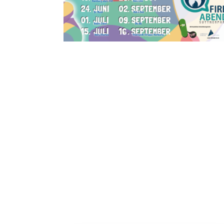
vorbeizuschauen, mit uns ins Gesp
Angebote teilzunehmen. Ob du einfac
dich einbringen möchtest – wir fre
19. AUGUST 2026 – 16. SEPTEMBER 2026
· 19:00–21:00 UHR
Musik im Suttnerpark –
FIREAbend Open-Air-
Konzerte
10 Open-Air-Konzerten im Suttnerpar
EFG Hamburg Altona (Christuskirche)
Aktuelles