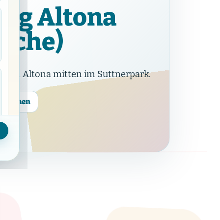
rg Altona
irche)
önen Altona mitten im Suttnerpark.
ufnehmen
Kontakt