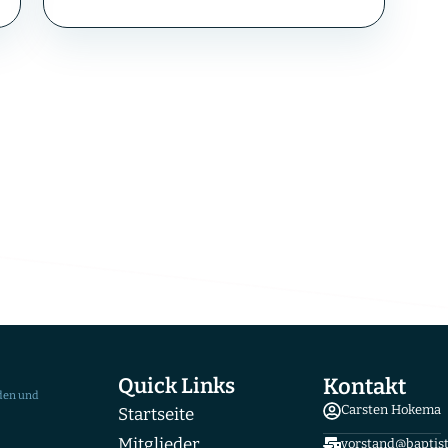
e Beiträge laden
g-Altona K.d.ö.R. (Christuskirche)
Quick Links
Kontakt
den und
Carsten Hokema
Startseite
Mitglieder
vorstand@baptis