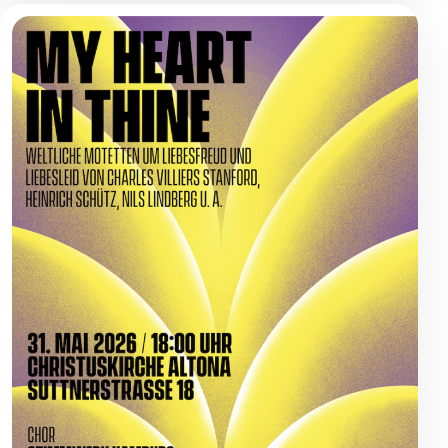
Externe Google Fonts sollten lokal eingebunden oder erst nach
passender Zustimmung geladen werden.
Cookies/Storage: keine klassischen Cookies, aber Serverabruf/IP-
Datenschutzinfos
Übertragung möglich
ChurchTools
Externe Gemeinde-/Veranstaltungsintegration
· ChurchTools
ChurchTools-Links, Widgets oder eingebundene Inhalte können
datenschutzrelevant sein.
Datenschutzinfos
Cookies/Storage: anbieterabhängig
Statistik
Optionale Reichweitenmessung, Analyse und Tag-
Management.
Details
Google Analytics
Statistik / Reichweitenmessung
· Google
Optionale Reichweitenmessung. Darf erst nach Einwilligung aktiv
werden, sofern nicht rechtskonform anders konfiguriert.
Datenschutzinfos
Cookies/Storage: _ga, _gid, _gat