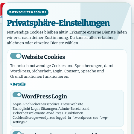
DATENSCHUTZ & COOKIES
Privatsphäre-Einstellungen
Event-Tag: EFG Hamburg Altona (Christuskirche)
Notwendige Cookies bleiben aktiv. Erkannte externe Dienste laden
Event-Tag:
EFG Hamburg
wir erst nach deiner Zustimmung. Du kannst alles erlauben,
ablehnen oder einzelne Dienste wählen.
Altona (Christuskirche)
Website Cookies
Technisch notwendige Cookies und Speicherungen, damit
WordPress, Sicherheit, Login, Consent, Sprache und
Grundfunktionen funktionieren.
Details
WordPress Login
Login- und Sicherheitscookies
· Diese Website
Ermöglicht Login, Sitzungen, Admin-Bereich und
sicherheitsrelevante WordPress-Funktionen.
Cookies/Storage: wordpress_logged_in_*, wordpress_sec_*, wp-
settings-*
Veranstaltung