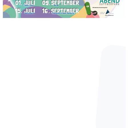
19. AUGUST 2026 – 16. SEPTEMBER 2026 · 19:00–
21:00 UHR
Musik im Suttnerpark – FIREAbend Open-
Air-Konzerte
10 Open-Air-Konzerten im Suttnerpark
EFG Hamburg Altona (Christuskirche)
Weitere Veranstaltungen aus anderen Gemeinden
und Werken