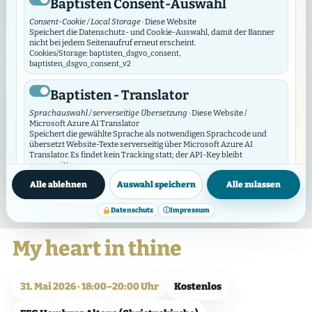
Baptisten Consent-Auswahl
Consent-Cookie / Local Storage
· Diese Website
Speichert die Datenschutz- und Cookie-Auswahl, damit der Banner
nicht bei jedem Seitenaufruf erneut erscheint.
Cookies/Storage: baptisten_dsgvo_consent,
baptisten_dsgvo_consent_v2
Baptisten - Translator
Sprachauswahl / serverseitige Übersetzung
· Diese Website /
Microsoft Azure AI Translator
Speichert die gewählte Sprache als notwendigen Sprachcode und
übersetzt Website-Texte serverseitig über Microsoft Azure AI
Translator. Es findet kein Tracking statt; der API-Key bleibt
serverseitig.
Datenschutzinfos
Cookies/Storage: prxenon_ai_translator_lang
Alle ablehnen
Auswahl speichern
Alle zulassen
Baptisten Video Widget
Datenschutz
ⓘ
Impressum
Nachbarschaft
Video-Consent / lokaler Speicher
· Diese Website
Das Video Widget verwaltet die Zustimmung für einzelne Videos und
My heart in thine
Video-Anbieter. Es lädt externe Videos erst nach Zustimmung und
synchronisiert seine Auswahl mit diesem DSGVO/DSO-Modul.
Cookies/Storage: baptistenVideoConsent:v2:*, bvw_provider_*,
bvw_video_*
31. Mai 2026 · 18:00–20:00 Uhr
Kostenlos