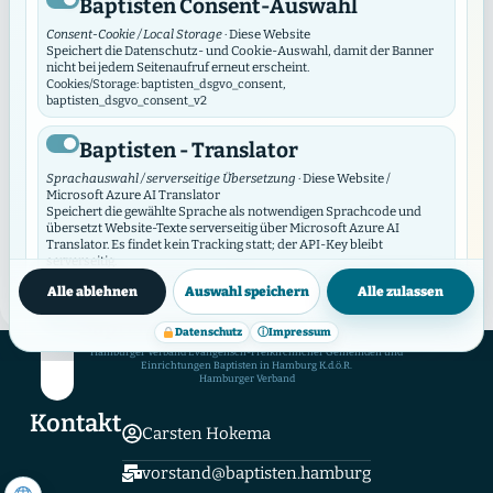
Baptisten Consent-Auswahl
Consent-Cookie / Local Storage
· Diese Website
Speichert die Datenschutz- und Cookie-Auswahl, damit der Banner
nicht bei jedem Seitenaufruf erneut erscheint.
Cookies/Storage: baptisten_dsgvo_consent,
baptisten_dsgvo_consent_v2
Baptisten - Translator
Juli 11, 2024
·
Diakonie
,
Werke
125 Jahre tabea
Sprachauswahl / serverseitige Übersetzung
· Diese Website /
Microsoft Azure AI Translator
Speichert die gewählte Sprache als notwendigen Sprachcode und
Die Tabea Diakonie feierte am 9. Jul 125-jähriges
übersetzt Website-Texte serverseitig über Microsoft Azure AI
Translator. Es findet kein Tracking statt; der API-Key bleibt
Bestehen
serverseitig.
Datenschutzinfos
Cookies/Storage: prxenon_ai_translator_lang
Alle ablehnen
Auswahl speichern
Alle zulassen
MEHR LESEN
→
Baptisten Video Widget
Datenschutz
ⓘ
Impressum
Hamburger Verband Evangelisch-Freikirchlicher Gemeinden und
Video-Consent / lokaler Speicher
· Diese Website
Einrichtungen Baptisten in Hamburg K.d.ö.R.
Das Video Widget verwaltet die Zustimmung für einzelne Videos und
Hamburger Verband
Video-Anbieter. Es lädt externe Videos erst nach Zustimmung und
synchronisiert seine Auswahl mit diesem DSGVO/DSO-Modul.
Kontakt
Cookies/Storage: baptistenVideoConsent:v2:*, bvw_provider_*,
Carsten Hokema
bvw_video_*
vorstand@baptisten.hamburg