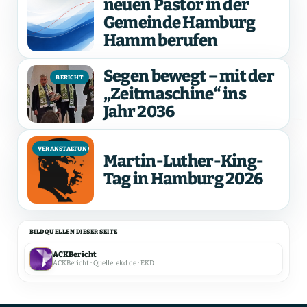
neuen Pastor in der
Gemeinde Hamburg
Hamm berufen
Segen bewegt – mit der
BERICHT
„Zeitmaschine“ ins
Jahr 2036
VERANSTALTUNG
Martin-Luther-King-
Tag in Hamburg 2026
BILDQUELLEN DIESER SEITE
ACKBericht
ACKBericht · Quelle: ekd.de · EKD