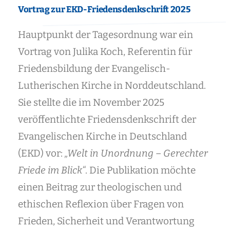
Cookies/Storage: anbieterabhängig
Vortrag zur EKD-Friedensdenkschrift 2025
OpenStreetMap
Hauptpunkt der Tagesordnung war ein
Kartendienst
· OpenStreetMap / Tile-Anbieter
OpenStreetMap-Karten oder externe Tile-Server werden erst nach
Vortrag von Julika Koch, Referentin für
Zustimmung geladen.
Datenschutzinfos
Cookies/Storage: anbieterabhängig
Friedensbildung der Evangelisch-
Lutherischen Kirche in Norddeutschland.
Facebook
Sie stellte die im November 2025
Social Media Embed
· Meta
Facebook-Inhalte werden erst nach Zustimmung geladen.
Datenschutzinfos
Cookies/Storage: fr, datr, sb
veröffentlichte Friedensdenkschrift der
Evangelischen Kirche in Deutschland
Komfort & Darstellung
(EKD) vor:
„Welt in Unordnung – Gerechter
Schriften, Icons, Spam-Schutz, Integrationen oder
Friede im Blick“
. Die Publikation möchte
Komfortdienste, die die Website-Funktion oder Darstellung
verbessern.
einen Beitrag zur theologischen und
Details
ethischen Reflexion über Fragen von
Google Fonts
Frieden, Sicherheit und Verantwortung
Externe Schriftdateien
· Google