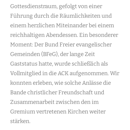
Externe Medien
Gottesdienstraum, gefolgt von einer
Videos, Karten und Social-Media-Inhalte werden erst nach
Führung durch die Räumlichkeiten und
Zustimmung geladen.
Details
einem herzlichen Miteinander bei einem
reichhaltigen Abendessen. Ein besonderer
YouTube
Moment: Der Bund Freier evangelischer
Externe Videos
· Google / YouTube
YouTube-Videos werden erst nach Zustimmung geladen. Dabei
können personenbezogene Daten an Google übertragen werden.
Gemeinden (BFeG), der lange Zeit
Cookies/Storage: VISITOR_INFO1_LIVE, YSC, PREF, CONSENT
Datenschutzinfos
Gaststatus hatte, wurde schließlich als
Vollmitglied in die ACK aufgenommen. Wir
Vimeo
Externe Videos
· Vimeo
konnten erleben, wie solche Anlässe die
Vimeo-Videos werden erst nach Zustimmung geladen. Dabei können
Daten an Vimeo übertragen werden.
Bande christlicher Freundschaft und
Datenschutzinfos
Cookies/Storage: vuid, player
Zusammenarbeit zwischen den im
Externe Video-URL
Gremium vertretenen Kirchen weiter
Externes Video / Embed
· Externer Anbieter
Externe Videoquellen aus dem Baptisten Video Widget werden erst
stärken.
nach Zustimmung geladen. Anbieter, Cookies und
Datenschutzinformationen hängen von der eingetragenen URL ab.