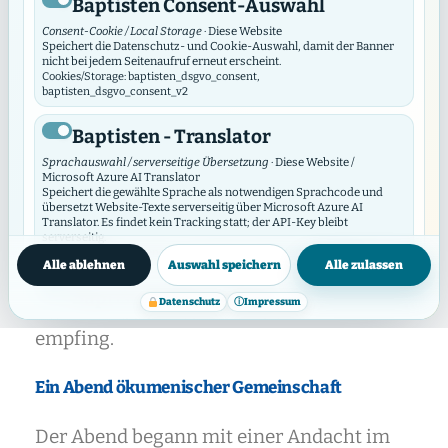
Baptisten Consent-Auswahl
Consent-Cookie / Local Storage
· Diese Website
Speichert die Datenschutz- und Cookie-Auswahl, damit der Banner
nicht bei jedem Seitenaufruf erneut erscheint.
Am Dienstag, dem 23. Juni 2026, war unser
Cookies/Storage: baptisten_dsgvo_consent,
baptisten_dsgvo_consent_v2
Verband – die Baptisten – bei der
Baptisten - Translator
Mitgliederversammlung der
Sprachauswahl / serverseitige Übersetzung
· Diese Website /
Arbeitsgemeinschaft Christlicher Kirchen
Microsoft Azure AI Translator
Speichert die gewählte Sprache als notwendigen Sprachcode und
in Hamburg (ACK-HH) vertreten.
übersetzt Website-Texte serverseitig über Microsoft Azure AI
Translator. Es findet kein Tracking statt; der API-Key bleibt
Gastgeberin des Abends war die Gemeinde
serverseitig.
Datenschutzinfos
Cookies/Storage: prxenon_ai_translator_lang
Alle ablehnen
Auswahl speichern
Alle zulassen
der Siebenten-Tags-Adventisten, die uns
Baptisten Video Widget
herzlich in ihren Räumen am Grindelberg
Datenschutz
ⓘ
Impressum
Video-Consent / lokaler Speicher
· Diese Website
empfing.
Das Video Widget verwaltet die Zustimmung für einzelne Videos und
Video-Anbieter. Es lädt externe Videos erst nach Zustimmung und
synchronisiert seine Auswahl mit diesem DSGVO/DSO-Modul.
Ein Abend ökumenischer Gemeinschaft
Cookies/Storage: baptistenVideoConsent:v2:*, bvw_provider_*,
bvw_video_*
Der Abend begann mit einer Andacht im