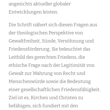
Externe Google Fonts sollten lokal eingebunden oder erst nach
angesichts aktueller globaler
passender Zustimmung geladen werden.
Cookies/Storage: keine klassischen Cookies, aber Serverabruf/IP-
Entwicklungen leisten.
Datenschutzinfos
Übertragung möglich
Die Schrift nähert sich diesen Fragen aus
ChurchTools
Externe Gemeinde-/Veranstaltungsintegration
· ChurchTools
der theologischen Perspektive von
ChurchTools-Links, Widgets oder eingebundene Inhalte können
datenschutzrelevant sein.
Gewaltfreiheit, Sünde, Versöhnung und
Datenschutzinfos
Cookies/Storage: anbieterabhängig
Friedensförderung. Sie beleuchtet das
Statistik
Leitbild des gerechten Friedens, die
Optionale Reichweitenmessung, Analyse und Tag-
ethische Frage nach der Legitimität von
Management.
Gewalt zur Wahrung von Recht und
Details
Menschenwürde sowie die Bedeutung
Google Analytics
einer gesellschaftlichen Friedensfähigkeit.
Statistik / Reichweitenmessung
· Google
Optionale Reichweitenmessung. Darf erst nach Einwilligung aktiv
Ziel ist es, Kirchen und Christen zu
werden, sofern nicht rechtskonform anders konfiguriert.
Datenschutzinfos
Cookies/Storage: _ga, _gid, _gat
befähigen, sich fundiert mit den