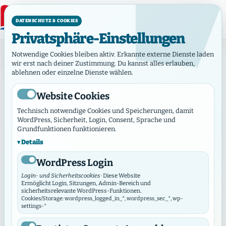
DATENSCHUTZ & COOKIES
Privatsphäre-Einstellungen
ACK Hamburg: Ökumenische Begegnung und die
Notwendige Cookies bleiben aktiv. Erkannte externe Dienste laden
EKD-Friedensdenkschrift 2025
wir erst nach deiner Zustimmung. Du kannst alles erlauben,
ablehnen oder einzelne Dienste wählen.
Bericht
ACK Hamburg:
Website Cookies
Ökumenische
Technisch notwendige Cookies und Speicherungen, damit
WordPress, Sicherheit, Login, Consent, Sprache und
Begegnung und die EKD-
Grundfunktionen funktionieren.
Friedensdenkschrift
Details
2025
WordPress Login
Login- und Sicherheitscookies
· Diese Website
Ermöglicht Login, Sitzungen, Admin-Bereich und
sicherheitsrelevante WordPress-Funktionen.
Cookies/Storage: wordpress_logged_in_*, wordpress_sec_*, wp-
settings-*