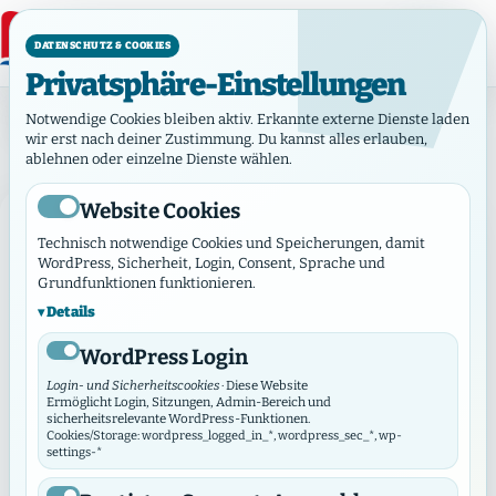
DATENSCHUTZ & COOKIES
Privatsphäre-Einstellungen
Tag: 7. Mai 2026
Notwendige Cookies bleiben aktiv. Erkannte externe Dienste laden
Tag:
7. Mai 2026
wir erst nach deiner Zustimmung. Du kannst alles erlauben,
ablehnen oder einzelne Dienste wählen.
Website Cookies
BERICHT
Technisch notwendige Cookies und Speicherungen, damit
WordPress, Sicherheit, Login, Consent, Sprache und
Grundfunktionen funktionieren.
Details
WordPress Login
Login- und Sicherheitscookies
· Diese Website
Ermöglicht Login, Sitzungen, Admin-Bereich und
Mai 7, 2026
·
Bericht
sicherheitsrelevante WordPress-Funktionen.
Segen bewegt – mit der
Cookies/Storage: wordpress_logged_in_*, wordpress_sec_*, wp-
settings-*
„Zeitmaschine“ ins Jahr 2036