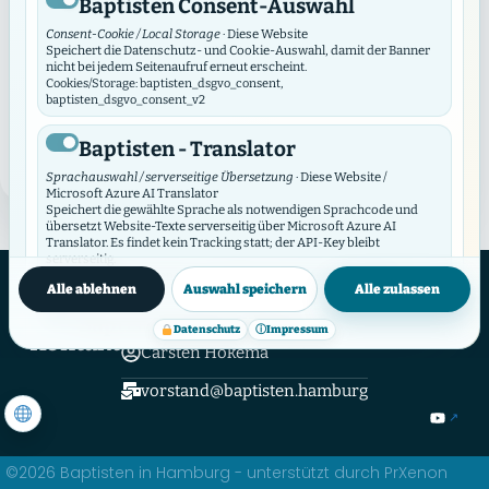
Baptisten Consent-Auswahl
Am 25. April 2026 kamen rund 130 Delegierte aus 40
Consent-Cookie / Local Storage
· Diese Website
von 59 Gemeinden des Landesverbandes
Speichert die Datenschutz- und Cookie-Auswahl, damit der Banner
nicht bei jedem Seitenaufruf erneut erscheint.
Norddeutschland zu ihrer letzten Ratstagung in der
Cookies/Storage: baptisten_dsgvo_consent,
Gemeinde in Lüneburg (Friedenskirche) zusammen.
baptisten_dsgvo_consent_v2
Bericht von Uwe Rennwald
Baptisten - Translator
MEHR LESEN
→
Sprachauswahl / serverseitige Übersetzung
· Diese Website /
Microsoft Azure AI Translator
Speichert die gewählte Sprache als notwendigen Sprachcode und
übersetzt Website-Texte serverseitig über Microsoft Azure AI
Translator. Es findet kein Tracking statt; der API-Key bleibt
serverseitig.
Hamburger Verband Evangelisch-Freikirchlicher Gemeinden und
Datenschutzinfos
Cookies/Storage: prxenon_ai_translator_lang
Einrichtungen Baptisten in Hamburg K.d.ö.R.
Alle ablehnen
Auswahl speichern
Alle zulassen
Hamburger Verband
Baptisten Video Widget
Datenschutz
ⓘ
Impressum
Kontakt
Carsten Hokema
Video-Consent / lokaler Speicher
· Diese Website
Das Video Widget verwaltet die Zustimmung für einzelne Videos und
Video-Anbieter. Es lädt externe Videos erst nach Zustimmung und
vorstand@baptisten.hamburg
synchronisiert seine Auswahl mit diesem DSGVO/DSO-Modul.
Cookies/Storage: baptistenVideoConsent:v2:*, bvw_provider_*,
bvw_video_*
©2026 Baptisten in Hamburg - unterstützt durch PrXenon