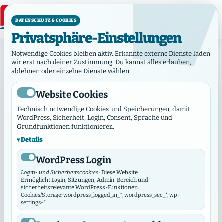
DATENSCHUTZ & COOKIES
Privatsphäre-Einstellungen
Albertinen Konvent
Notwendige Cookies bleiben aktiv. Erkannte externe Dienste laden
wir erst nach deiner Zustimmung. Du kannst alles erlauben,
ablehnen oder einzelne Dienste wählen.
Albertinen
Konvent
Website Cookies
BGH
Technisch notwendige Cookies und Speicherungen, damit
Süntelstraße
WordPress, Sicherheit, Login, Consent, Sprache und
11a 22457
Grundfunktionen funktionieren.
Albertinen
Details
Hamburg
Konvent
WordPress Login
Login- und Sicherheitscookies
· Diese Website
Ermöglicht Login, Sitzungen, Admin-Bereich und
sicherheitsrelevante WordPress-Funktionen.
Cookies/Storage: wordpress_logged_in_*, wordpress_sec_*, wp-
settings-*