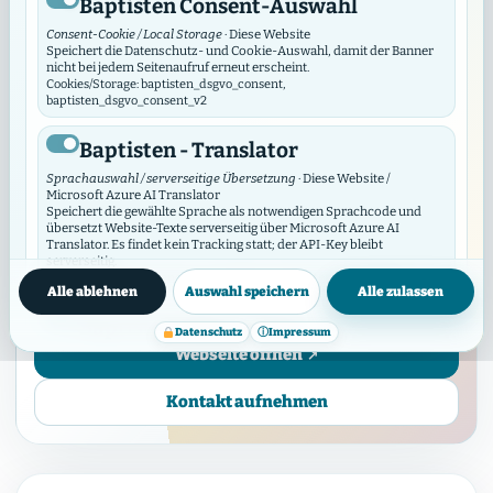
Baptisten Consent-Auswahl
Consent-Cookie / Local Storage
· Diese Website
Speichert die Datenschutz- und Cookie-Auswahl, damit der Banner
nicht bei jedem Seitenaufruf erneut erscheint.
WERKPROFIL
Cookies/Storage: baptisten_dsgvo_consent,
baptisten_dsgvo_consent_v2
Albertinen Konvent
Baptisten - Translator
Wir verstehen uns als geistliche
Sprachauswahl / serverseitige Übersetzung
· Diese Website /
Microsoft Azure AI Translator
Trägergemeinschaft für Albertinen. Deshalb
Speichert die gewählte Sprache als notwendigen Sprachcode und
übersetzt Website-Texte serverseitig über Microsoft Azure AI
engagieren wir uns für die Hamburger
Translator. Es findet kein Tracking statt; der API-Key bleibt
Einrichtungen der Immanuel Albertinen
serverseitig.
Datenschutzinfos
Cookies/Storage: prxenon_ai_translator_lang
Diakonie
Alle ablehnen
Auswahl speichern
Alle zulassen
Baptisten Video Widget
Datenschutz
ⓘ
Impressum
Webseite öffnen
Video-Consent / lokaler Speicher
· Diese Website
Das Video Widget verwaltet die Zustimmung für einzelne Videos und
Video-Anbieter. Es lädt externe Videos erst nach Zustimmung und
Kontakt aufnehmen
synchronisiert seine Auswahl mit diesem DSGVO/DSO-Modul.
Cookies/Storage: baptistenVideoConsent:v2:*, bvw_provider_*,
bvw_video_*