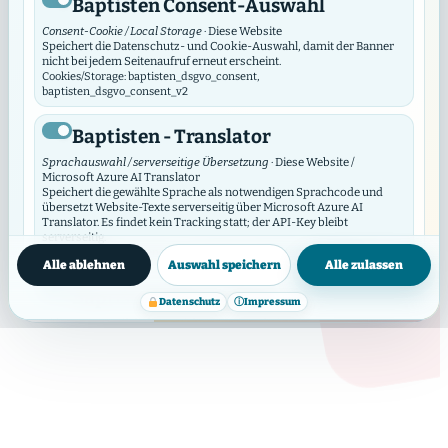
Baptisten Consent-Auswahl
Consent-Cookie / Local Storage
· Diese Website
Speichert die Datenschutz- und Cookie-Auswahl, damit der Banner
nicht bei jedem Seitenaufruf erneut erscheint.
Cookies/Storage: baptisten_dsgvo_consent,
GEMEINDEPROFIL
baptisten_dsgvo_consent_v2
Ev.-Freik. Gemeinde
Baptisten - Translator
Hamburg-Billstedt, Kirche
Sprachauswahl / serverseitige Übersetzung
· Diese Website /
ohne Turm
Microsoft Azure AI Translator
Speichert die gewählte Sprache als notwendigen Sprachcode und
übersetzt Website-Texte serverseitig über Microsoft Azure AI
Translator. Es findet kein Tracking statt; der API-Key bleibt
Marianne-Timm-Weg 1 - 2 22117 Hamburg
serverseitig.
Datenschutzinfos
Cookies/Storage: prxenon_ai_translator_lang
Alle ablehnen
Auswahl speichern
Alle zulassen
Webseite öffnen
Baptisten Video Widget
Datenschutz
ⓘ
Impressum
Video-Consent / lokaler Speicher
· Diese Website
Das Video Widget verwaltet die Zustimmung für einzelne Videos und
Video-Anbieter. Es lädt externe Videos erst nach Zustimmung und
synchronisiert seine Auswahl mit diesem DSGVO/DSO-Modul.
Standorte & Gottesdienste
Cookies/Storage: baptistenVideoConsent:v2:*, bvw_provider_*,
bvw_video_*