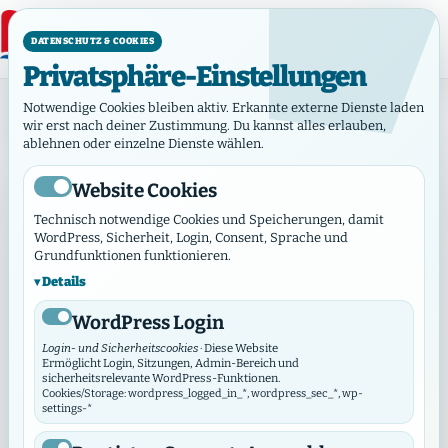
DATENSCHUTZ & COOKIES
Privatsphäre-Einstellungen
Ev.-Freik. Gemeinde Hamburg-Billstedt, Kirche ohne
Notwendige Cookies bleiben aktiv. Erkannte externe Dienste laden
Turm
wir erst nach deiner Zustimmung. Du kannst alles erlauben,
Ev.-Freik.
ablehnen oder einzelne Dienste wählen.
Gemeinde
Hamburg-
Website Cookies
Billstedt,
Technisch notwendige Cookies und Speicherungen, damit
BGH
Kirche
WordPress, Sicherheit, Login, Consent, Sprache und
ohne Turm
Grundfunktionen funktionieren.
Ev.-Freik.
Details
Marianne-
Gemeinde
WordPress Login
Hamburg-
Timm-
Billstedt,
Login- und Sicherheitscookies
· Diese Website
Weg 1 - 2
Ermöglicht Login, Sitzungen, Admin-Bereich und
Kirche
sicherheitsrelevante WordPress-Funktionen.
22117
ohne
Cookies/Storage: wordpress_logged_in_*, wordpress_sec_*, wp-
settings-*
Hamburg
Turm