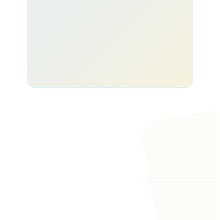
Cookies/Storage: anbieterabhängig
OpenStreetMap
Kartendienst
· OpenStreetMap / Tile-Anbieter
OpenStreetMap-Karten oder externe Tile-Server werden erst nach
Zustimmung geladen.
Datenschutzinfos
Cookies/Storage: anbieterabhängig
Facebook
Social Media Embed
· Meta
Facebook-Inhalte werden erst nach Zustimmung geladen.
Datenschutzinfos
Cookies/Storage: fr, datr, sb
Komfort & Darstellung
Aktuelles
Schriften, Icons, Spam-Schutz, Integrationen oder
Komfortdienste, die die Website-Funktion oder Darstellung
verbessern.
Für dieses Gemeinde-/Werk-Listing
Details
sind aktuell keine News-Beiträge im
Cache vorhanden.
Google Fonts
Externe Schriftdateien
· Google