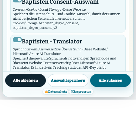
Baptisten Consent-Auswahl
Consent-Cookie / Local Storage
· Diese Website
Speichert die Datenschutz- und Cookie-Auswahl, damit der Banner
nicht bei jedem Seitenaufruf erneut erscheint.
GEMEINDEPROFIL
Cookies/Storage: baptisten_dsgvo_consent,
baptisten_dsgvo_consent_v2
Hamburg, Amazing Grace
Baptist Church Hamburg
Baptisten - Translator
Sprachauswahl / serverseitige Übersetzung
· Diese Website /
Microsoft Azure AI Translator
Suttnerstraße 18 22765 Hamburg
Speichert die gewählte Sprache als notwendigen Sprachcode und
übersetzt Website-Texte serverseitig über Microsoft Azure AI
Translator. Es findet kein Tracking statt; der API-Key bleibt
serverseitig.
Webseite öffnen
Datenschutzinfos
Cookies/Storage: prxenon_ai_translator_lang
Alle ablehnen
Auswahl speichern
Alle zulassen
Baptisten Video Widget
Datenschutz
ⓘ
Impressum
Video-Consent / lokaler Speicher
· Diese Website
Standorte & Gottesdienste
Das Video Widget verwaltet die Zustimmung für einzelne Videos und
Video-Anbieter. Es lädt externe Videos erst nach Zustimmung und
synchronisiert seine Auswahl mit diesem DSGVO/DSO-Modul.
Cookies/Storage: baptistenVideoConsent:v2:*, bvw_provider_*,
bvw_video_*
Hamburg, Amazing Grace
Baptist Church Hamburg,