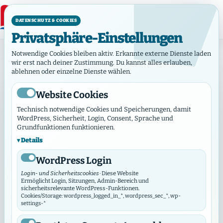
DATENSCHUTZ & COOKIES
Privatsphäre-Einstellungen
Hamburg, Amazing Grace Baptist Church Hamburg
Notwendige Cookies bleiben aktiv. Erkannte externe Dienste laden
wir erst nach deiner Zustimmung. Du kannst alles erlauben,
ablehnen oder einzelne Dienste wählen.
Hamburg,
Amazing
Website Cookies
Grace
BGH
Technisch notwendige Cookies und Speicherungen, damit
Baptist
WordPress, Sicherheit, Login, Consent, Sprache und
Church
Grundfunktionen funktionieren.
Hamburg,
Hamburg
Details
Amazing
Grace
Suttnerstraße
WordPress Login
Baptist
18 22765
Login- und Sicherheitscookies
· Diese Website
Church
Ermöglicht Login, Sitzungen, Admin-Bereich und
Hamburg
Hamburg
sicherheitsrelevante WordPress-Funktionen.
Cookies/Storage: wordpress_logged_in_*, wordpress_sec_*, wp-
settings-*