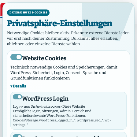
DATENSCHUTZ & COOKIES
Privatsphäre-Einstellungen
Ev.-Freik. Gemeinde Hamburg I, Grindelallee K. d. ö.
Notwendige Cookies bleiben aktiv. Erkannte externe Dienste laden
R.,...
wir erst nach deiner Zustimmung. Du kannst alles erlauben,
ablehnen oder einzelne Dienste wählen.
Ev.-Freik.
Gemeinde
Website Cookies
Hamburg I,
Grindelallee
Technisch notwendige Cookies und Speicherungen, damit
BGH
K. d. ö. R.,...
WordPress, Sicherheit, Login, Consent, Sprache und
Grundfunktionen funktionieren.
Ev.-Freik.
Grindelallee
Details
Gemeinde
95 - 101
WordPress Login
Hamburg I,
20146
Grindelallee
Login- und Sicherheitscookies
· Diese Website
Ermöglicht Login, Sitzungen, Admin-Bereich und
Hamburg
K. d. ö. R.,...
sicherheitsrelevante WordPress-Funktionen.
Cookies/Storage: wordpress_logged_in_*, wordpress_sec_*, wp-
settings-*