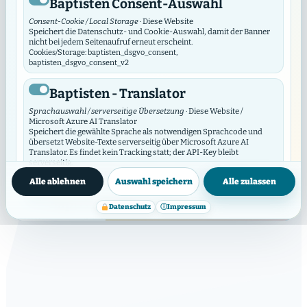
Baptisten Consent-Auswahl
Consent-Cookie / Local Storage
· Diese Website
Speichert die Datenschutz- und Cookie-Auswahl, damit der Banner
nicht bei jedem Seitenaufruf erneut erscheint.
Cookies/Storage: baptisten_dsgvo_consent,
GEMEINDEPROFIL
baptisten_dsgvo_consent_v2
Ev.-Freik. Gemeinde
Baptisten - Translator
Hamburg I, Grindelallee K.
Sprachauswahl / serverseitige Übersetzung
· Diese Website /
d. ö. R.,...
Microsoft Azure AI Translator
Speichert die gewählte Sprache als notwendigen Sprachcode und
übersetzt Website-Texte serverseitig über Microsoft Azure AI
Translator. Es findet kein Tracking statt; der API-Key bleibt
Grindelallee 95 - 101 20146 Hamburg
serverseitig.
Datenschutzinfos
Cookies/Storage: prxenon_ai_translator_lang
Alle ablehnen
Auswahl speichern
Alle zulassen
Webseite öffnen
Baptisten Video Widget
Datenschutz
ⓘ
Impressum
Video-Consent / lokaler Speicher
· Diese Website
Das Video Widget verwaltet die Zustimmung für einzelne Videos und
Video-Anbieter. Es lädt externe Videos erst nach Zustimmung und
synchronisiert seine Auswahl mit diesem DSGVO/DSO-Modul.
Standorte & Gottesdienste
Cookies/Storage: baptistenVideoConsent:v2:*, bvw_provider_*,
bvw_video_*